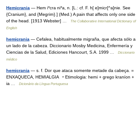
Hemicrania
— Hem i*cra ni*a, n. [L.: cf. F. h[ e]micr[^a]nie. See
{Cranium}, and {Megrim}.] (Med.) A pain that affects only one side
of the head. [1913 Webster] …
The Collaborative International Dictionary of
English
hemicrania
— Cefalea, habitualmente migraña, que afecta sólo a
un lado de la cabeza. Diccionario Mosby Medicina, Enfermería y
Ciencias de la Salud, Ediciones Hancourt, S.A. 1999 …
Diccionario
médico
hemicrania
— s. f. Dor que ataca somente metade da cabeça. =
ENXAQUECA, HEMIALGIA ‣ Etimologia: hemi + grego kraníon +
ia …
Dicionário da Língua Portuguesa