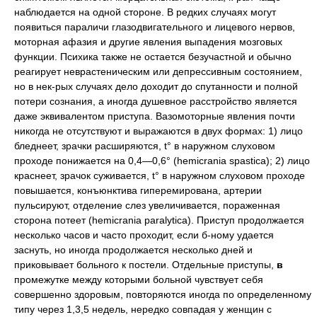
наблюдается на одной стороне. В редких случаях могут
появиться параличи глазодвигательного и лицевого нервов,
моторная афазия и другие явления выпадения мозговых
функции. Психика также не остается безучастной и обычно
реагирует неврастеническим или депрессивным состоянием,
но в нек-рых случаях дело доходит до спутанности и полной
потери сознания, а иногда душевное расстройство является
даже эквивалентом приступа. Вазомоторные явления почти
никогда не отсутствуют и выражаются в двух формах: 1) лицо
бледнеет, зрачки расширяются, t° в наружном слуховом
проходе понижается на 0,4—0,6° (hemicrania spastica); 2) лицо
краснеет, зрачок суживается, t° в наружном слуховом проходе
повышается, конъюнктива гиперемирована, артерии
пульсируют, отделение слез увеличивается, пораженная
сторона потеет (hemicrania paralytica). Приступ продолжается
несколько часов и часто проходит, если б-ному удается
заснуть, но иногда продолжается несколько дней и
приковывает больного к постели. Отдельные приступы,
в
промежутке между которыми больной чувствует себя
совершенно здоровым, повторяются иногда по определенному
типу через 1,3,5 недель, нередко совпадая у женщин с