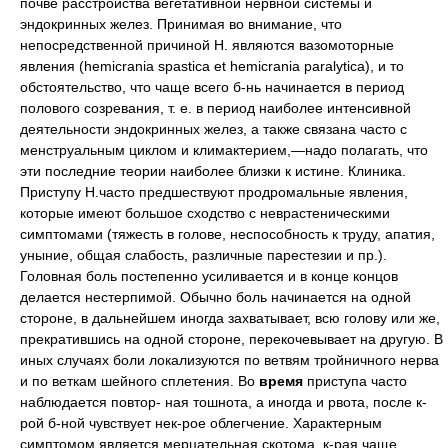
почве расстройства вегетативной нервной системы и
эндокринных желез. Принимая во внимание, что
непосредственной причиной Н. являются вазомоторные
явления (hemicrania spastica et hemicrania paralytica), и то
обстоятельство, что чаще всего б-нь начинается в период
полового созревания, т. е. в период наиболее интенсивной
деятельности эндокринных желез, а также связана часто с
менструальным циклом и климактерием,—надо полагать, что
эти последние теории наиболее близки к истине. Клиника.
Приступу Н.часто предшествуют продромальные явления,
которые имеют большое сходство с неврастеническими
симптомами (тяжесть в голове, неспособность к труду, апатия,
уныние, общая слабость, различные парестезии и пр.).
Головная боль постепенно усиливается и в конце концов
делается нестерпимой. Обычно боль начинается на одной
стороне, в дальнейшем иногда захватывает, всю голову или же,
прекратившись на одной стороне, перекочевывает на другую. В
иных случаях боли локализуются по ветвям тройничного нерва
и по веткам шейного сплетения. Во
время
приступа часто
наблюдается повтор- ная тошнота, а иногда и рвота, после к-
рой б-ной чувствует нек-рое облегчение. Характерным
симптомом является мерцательная скотома, к-рая чаще