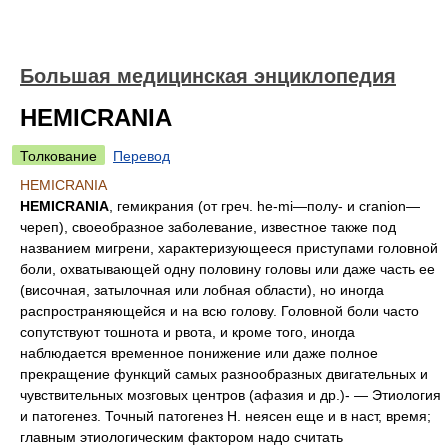
Большая медицинская энциклопедия
HEMICRANIA
Толкование
Перевод
HEMICRANIA
HEMICRANIA
, гемикрания (от греч. he-mi—полу- и cranion—
череп), своеобразное заболевание, известное также под
названием мигрени, характеризующееся приступами головной
боли, охватывающей одну половину головы или даже часть ее
(височная, затылочная или лобная области), но иногда
распространяющейся и на всю голову. Головной боли часто
сопутствуют тошнота и рвота, и кроме того, иногда
наблюдается временное понижение или даже полное
прекращение функций самых разнообразных двигательных и
чувствительных мозговых центров (афазия и др.)- — Этиология
и патогенез. Точный патогенез Н. неясен еще и в наст, время;
главным этиологическим фактором надо считать