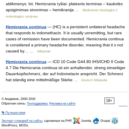
atitikmenys: lot. Hemicrania ryšiai: platesnis terminas – kaukolės
apsigimimas sinonimas – hemikranija …
Medicininės histologijos ir
embriologijos vardynas
Hemicrania continua
— (HC) is a persistent unilateral headache
that responds to indomethacin. It is usually unremitting, but rare
cases of remission have been documented. Hemicrania continua
is considered a primary headache disorder, meaning that it s not
caused by… …
Wikipedia
Hemicrania continua
— ICD 10 Code G44.80 IHS/ICHD II Code
4.7 Die Hemicrania continua ist ein anhaltender, streng einseitiger
Dauerkopfschmerz, der auf Indometacin anspricht. Der Schmerz
hat ständig eine mittelmäßige Stärke …
Deutsch Wikipedia
© Академик, 2000-2026
18+
Обратная связь:
Техподдержка
,
Реклама на сайте
👣 Путешествия
Экспорт словарей на сайты
, сделанные на PHP,
Joomla,
Drupal,
WordPress, MODx.