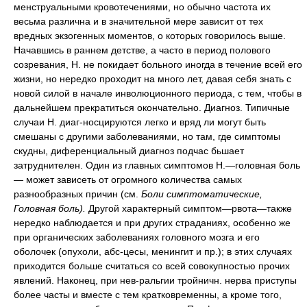
менструальными кровотечениями, но обычно частота их
весьма различна и в значительной мере зависит от тех
вредных экзогенных моментов, о которых говорилось выше.
Начавшись в раннем детстве, а часто в период полового
созревания, Н. не покидает больного иногда в течение всей его
жизни, но нередко проходит на много лет, давая себя знать с
новой силой в начале инволюционного периода, с тем, чтобы в
дальнейшем прекратиться окончательно. Диагноз. Типичные
случаи Н. диаг-носцируются легко и вряд ли могут быть
смешаны с другими заболеваниями, но там, где симптомы
скудны, диференциальный диагноз подчас бьшает
затруднителен. Один из главных симптомов Н.—головная боль
— может зависеть от огромного количества самых
разнообразных причин (см.
Боли симптоматические,
Головная боль).
Другой характерный симптом—рвота—также
нередко наблюдается и при других страданиях, особенно же
при органических заболеваниях головного мозга и его
оболочек (опухоли, абс-цесы, менингит и пр.); в этих случаях
приходится больше считаться со всей совокупностью прочих
явлений. Наконец, при нев-ральгии тройничн. нерва приступы
более часты и вместе с тем кратковременны, а кроме того,