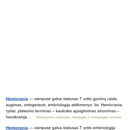
Hemicrania
— vienpusė galva statusas T sritis gyvūnų raida,
augimas, ontogenezė, embriologija atitikmenys: lot. Hemicrania
ryšiai: platesnis terminas – kaukolės apsigimimas sinonimas –
hemikranija …
Veterinarinės anatomijos, histologijos ir embriologijos terminai
Hemicrania
— vienpusė galva statusas T sritis embriologija