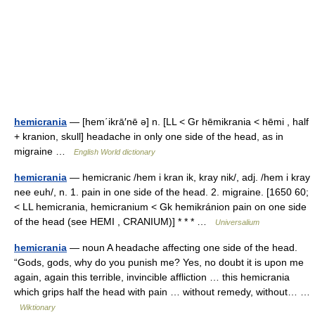
hemicrania
— [hem΄ikrā′nē ə] n. [LL < Gr hēmikrania < hēmi , half
+ kranion, skull] headache in only one side of the head, as in
migraine …
English World dictionary
hemicrania
— hemicranic /hem i kran ik, kray nik/, adj. /hem i kray
nee euh/, n. 1. pain in one side of the head. 2. migraine. [1650 60;
< LL hemicrania, hemicranium < Gk hemikránion pain on one side
of the head (see HEMI , CRANIUM)] * * * …
Universalium
hemicrania
— noun A headache affecting one side of the head.
“Gods, gods, why do you punish me? Yes, no doubt it is upon me
again, again this terrible, invincible affliction … this hemicrania
which grips half the head with pain … without remedy, without… …
Wiktionary