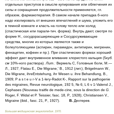
отдельных приступов в смысле купирования или облегчения их
силы и сокращения продолжительности применяется, гл.
образом, фармакотерапия. В самом начале припадка б-ного
надо изолировать от внешних впечатлений и шума, уложить его
в темной комнате и класть на голову тепло или холод
(спастическая или парали-тич. форма). Внутрь дают, смотря по
форме Н., сосудорасширяющие и Сосудосуживающие
средства, многие из которых являются также и
болеутоляющими (аспирин, пирамидон, антипирин, мигренин,
фенацетин, кофеин и пр.). При спастических формах хороший
эффект дает внутривенное вливание хлористого кальция (5
куб.
см
10%-ного раствора).
Лит.:
Вермель С, Головные боли, М.—
Л., 1927; Flatau E., Die Migrane,' В., 1912 (лит.); Briigelmann W.,
Die Migrane, ihreEntstehung, ihr Wesen u. ihre Behandlung, В.,
1909; P a s t e u r-V a 1-lery-Radot K-, Rapport sur la pathogenie
des migraines, Revue neurologique, 192 5, № 6; L 6 v 1-Valensl J.,
Cephases (Nouveau traitfe de mede-cine, sous la direction de
G.
Roger, F. Widal et P. Teissier, fasc. 18, P., 1928); Christiansen V.,
Migraine (ibid., fasc. 21, P., 1927).
В.
Дехтерев.
Большая медицинская энциклопедия
.
1970
.