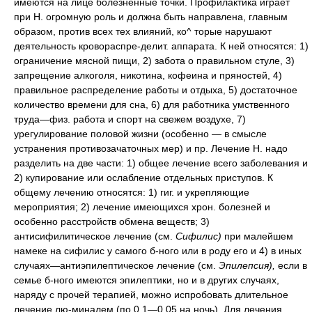
имеются на лице болезненные точки. Профилактика играет
при Н. огромную роль и должна быть направлена, главным
образом, против всех тех влияний, ко^ торые нарушают
деятельность кровораспре-делит. аппарата. К ней относятся: 1)
ограничение мясной пищи, 2) забота о правильном стуле, 3)
запрещение алкоголя, никотина, кофеина и пряностей, 4)
правильное распределение работы и отдыха, 5) достаточное
количество времени для сна, 6) для работника умственного
труда—физ. работа и спорт на свежем воздухе, 7)
урегулирование половой жизни (особенно — в смысле
устранения противозачаточных мер) и пр. Лечение Н. надо
разделить на две части: 1) общее лечение всего заболевания и
2) купирование или ослабление отдельных приступов. К
общему лечению относятся: 1) гиг. и укрепляющие
мероприятия; 2) лечение имеющихся хрон. болезней и
особенно расстройств обмена веществ; 3)
антисифилитическое лечение (см.
Сифилис)
при малейшем
намеке на сифилис у самого б-ного или в роду его и 4) в иных
случаях—антиэпилептическое лечение (см.
Эпилепсия),
если в
семье б-ного имеются эпилептики, но и в других случаях,
наряду с прочей терапией, можно испробовать длительное
лечение лю-миналем (по 0,1—0,05 на ночь). Для лечения