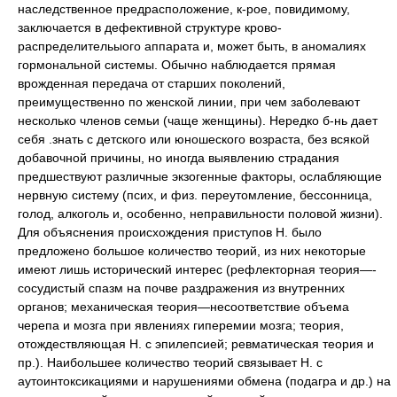
наследственное предрасположение, к-рое, повидимому,
заключается в дефективной структуре крово-
распределительыого аппарата и, может быть, в аномалиях
гормональной системы. Обычно наблюдается прямая
врожденная передача от старших поколений,
преимущественно по женской линии, при чем заболевают
несколько членов семьи (чаще женщины). Нередко б-нь дает
себя .знать с детского или юношеского возраста, без всякой
добавочной причины, но иногда выявлению страдания
предшествуют различные экзогенные факторы, ослабляющие
нервную систему (псих, и физ. переутомление, бессонница,
голод, алкоголь и, особенно, неправильности половой жизни).
Для объяснения происхождения приступов Н. было
предложено большое количество теорий, из них некоторые
имеют лишь исторический интерес (рефлекторная теория—-
сосудистый спазм на почве раздражения из внутренних
органов; механическая теория—несоответствие объема
черепа и мозга при явлениях гиперемии мозга; теория,
отождествляющая Н. с эпилепсией; ревматическая теория и
пр.). Наибольшее количество теорий связывает Н. с
аутоинтоксикациями и нарушениями обмена (подагра и др.) на